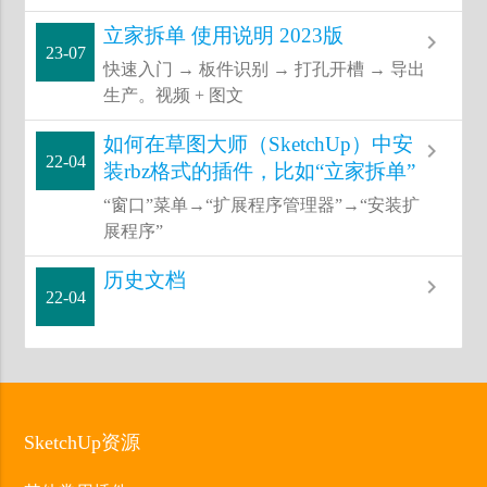
立家拆单 使用说明 2023版
navigate_next
23-07
快速入门 → 板件识别 → 打孔开槽 → 导出
生产。视频 + 图文
如何在草图大师（SketchUp）中安
navigate_next
22-04
装rbz格式的插件，比如“立家拆单”
“窗口”菜单→“扩展程序管理器”→“安装扩
展程序”
历史文档
navigate_next
22-04
SketchUp资源