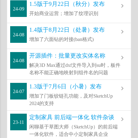
1.5版于9月22日（秋分）发布
navigate_next
24-09
开始商业运营；增加了纹理识别
1.4版于8月22日（处暑）发布
navigate_next
24-08
增加了六面钻的对接(ban格式)
开源插件：批量更改实体名称
navigate_next
24-08
解决3D Max通过dxf文件导入到su时，板件
名称不能正确地映射到组件名的问题
1.3版于7月6日（小暑）发布
navigate_next
24-07
增加了门板铰链孔功能，及对SketchUp
2024的支持
定制家具 前后端一体化 软件杂谈
navigate_next
23-11
闲聊基于草图大师（SketchUp）的前后端
一体化软件，适合中小定制家具企业