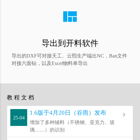
view_quilt
导出到开料软件
导出的DXF可对接天工、云熙生产端出NC，Ban文件
对接六面钻，以及Excel物料单导出
教 程 文 档
1.6版于4月20日（谷雨）发布
navigate_next
25-04
增加了多种辅料（不锈钢、亚克力、玻
璃……）的识别